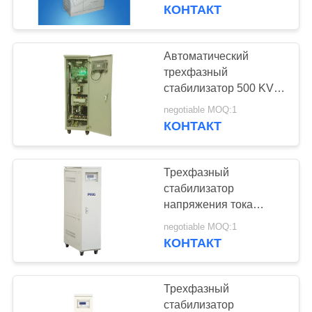
КАЧЕСТВА
КОНТАКТ
СВЯЖИТЕСЬ
Автоматический
41
МЫ
трехфазный
Контролируемый
стабилизатор 500 KVA
SBW напряжения тока
СПРОСИТЕ
сервоприводом
negotiable MOQ:1
с искажением формы
КОНТАКТ
ЦИТАТУ
волны нолей
стабилизатор
напряжения тока
Трехфазный
COMPANY
стабилизатор
NEWS
напряжения тока
41
80KVA на
negotiable MOQ:1
Трехфазный
стабилизация
КОНТАКТ
напряжения 380V±20%
регулятор
50Hz России SBW
Трехфазный
напряжения тока
стабилизатор