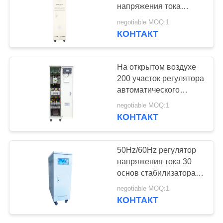
напряжения тока
200KVA на регулятор
negotiable MOQ:1
380VAC±20% 50Hz
КОНТАКТ
59
PFC Нигерии SBW
Регулятор
На открытом воздухе
автоматического
200 участок регулятора
автоматического
напряжения тока
напряжения тока 3
negotiable MOQ:1
KVA с мотором
КОНТАКТ
сервопривода
24
50Hz/60Hz регулятор
онлайн
напряжения тока 30
основ стабилизатора
бесперебойного
напряжения тока KVA
negotiable MOQ:1
трехфазный
питания
КОНТАКТ