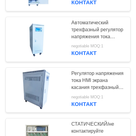
КОНТАКТ
трехфазный
15
Трансформатор
Автоматический
трехфазный регулятор
напряжения тока
напряжения тока
энергосберегающее
постоянного
negotiable MOQ:1
IP20 45KVA 50Hz
КОНТАКТ
Регулятор напряжения
33
тока HMI экрана
Сухой тип
касания трехфазный
TSGC2 SVC 200KVA
трансформатор
negotiable MOQ:1
КОНТАКТ
СТАТИЧЕСКИЙ/не
контактируйте