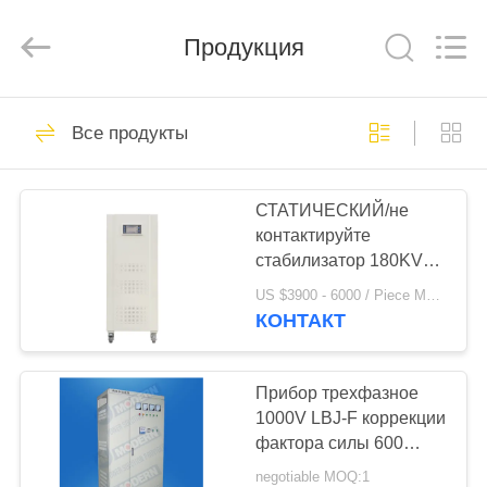
тока
3
поставщик.
Продукция
Copyright
©
2014
-
2025
ДОМ
71
acpowerstabilizer.com.
All
Все продукты
Rights
Стабилизатор
Reserved.
Developed
ПРОДУКТЫ
by
мощьности
ECER
СТАТИЧЕСКИЙ/не
контактируйте
импульса
О
стабилизатор 180KVA
НАС
умное 380V
US $3900 - 6000 / Piece MOQ:1
напряжения тока AC
КОНТАКТ
66
ПУТЕШЕСТВИЕ
Трехфазный
ФАБРИКИ
Прибор трехфазное
1000V LBJ-F коррекции
стабилизатор
фактора силы 600
ПРОВЕРКА
KVAR
напряжения тока
negotiable MOQ:1