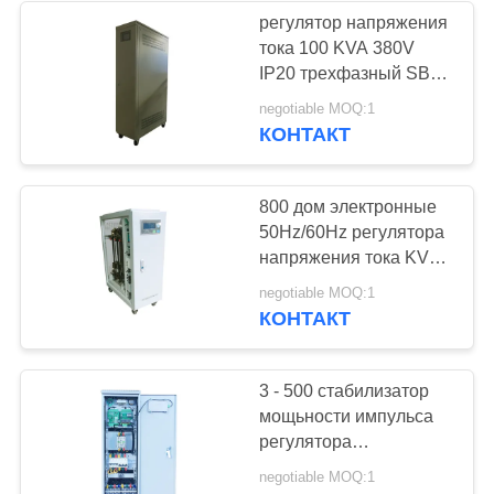
регулятор напряжения
тока 100 KVA 380V
27
IP20 трехфазный SBW
Блок
для кондиционера
negotiable MOQ:1
КОНТАКТ
оптимизирования
напряжения тока
800 дом электронные
50Hz/60Hz регулятора
напряжения тока KVA
SBW трехфазный весь
27
negotiable MOQ:1
КОНТАКТ
Энергосберегающий
трансформатор
3 - 500 стабилизатор
мощьности импульса
регулятора
напряжения тока
negotiable MOQ:1
380V±20% KVA