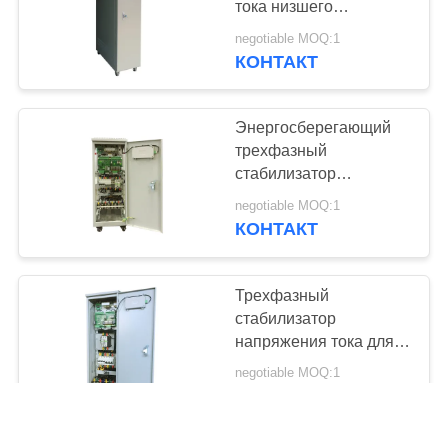
тока низшего
7
напряжения 30КВА
negotiable MOQ:1
380В трехфазный
КОНТАКТ
Сухой тип реактор
Энергосберегающий
трехфазный
стабилизатор
напряжения тока,
negotiable MOQ:1
стабилизатор низшего
КОНТАКТ
13
напряжения 70КВА
преобразователь
380В
Трехфазный
частоты
стабилизатор
напряжения тока для
переменных
регулятор напряжения
negotiable MOQ:1
тока
КОНТАКТ
автотрансформатора и
Чат
частотной модуляции и
17