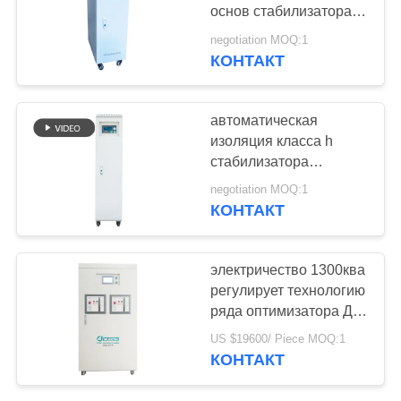
основ стабилизатора
напряжения тока KVA
negotiation MOQ:1
трехфазный
КОНТАКТ
57
Регулятор
автоматическая
автоматического
изоляция класса h
стабилизатора
напряжения тока
напряжения тока
negotiation MOQ:1
5000kva
КОНТАКТ
20
электричество 1300ква
онлайн
регулирует технологию
ряда оптимизатора Двс
бесперебойного
стабилизатора
US $19600/ Piece MOQ:1
напряжения тока
питания
КОНТАКТ
цифров