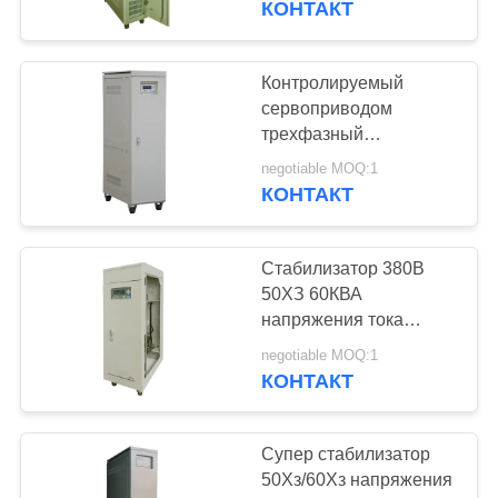
КОНТАКТ
технологией, высокой
12
эффективностью и
Трансформатор
высококачественным
Контролируемый
АВР
сервоприводом
напряжения тока
трехфазный
стабилизатор
постоянного
negotiable MOQ:1
напряжения тока
КОНТАКТ
Стабилизатор 380В
30
50ХЗ 60КВА
Сухой тип
напряжения тока
высокой
трансформатор
negotiable MOQ:1
эффективности ИП20
КОНТАКТ
автоматический
Супер стабилизатор
50Хз/60Хз напряжения