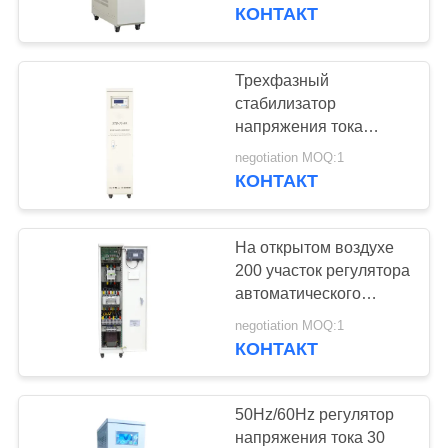
КАЧЕСТВА
стабилизация
КОНТАКТ
напряжения 380V±20%
50Hz России SBW
СВЯЖИТЕСЬ
Трехфазный
37
МЫ
стабилизатор
Контролируемый
напряжения тока
200KVA на регулятор
СПРОСИТЕ
сервоприводом
negotiation MOQ:1
380VAC±20% 50Hz
КОНТАКТ
ЦИТАТУ
PFC Нигерии SBW
стабилизатор
напряжения тока
На открытом воздухе
COMPANY
200 участок регулятора
NEWS
автоматического
38
напряжения тока 3
negotiation MOQ:1
Трехфазный
KVA с мотором
КОНТАКТ
сервопривода
регулятор
50Hz/60Hz регулятор
напряжения тока
напряжения тока 30