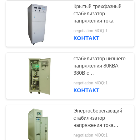
Крытый трехфазный
стабилизатор
23
напряжения тока
Блок
negotiation MOQ:1
КОНТАКТ
оптимизирования
напряжения тока
стабилизатор низшего
напряжения 80КВА
380В с
компьютеризирует
24
negotiation MOQ:1
систему
КОНТАКТ
Энергосберегающий
320×1050×620мм
трансформатор
Энергосберегающий
стабилизатор
напряжения тока
200КВА 50Хз
negotiation MOQ:1
трехфазный с