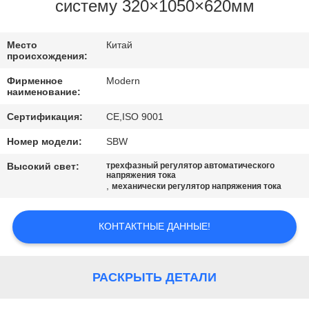
КАЧЕСТВА
систему 320×1050×620мм
СВЯЖИТЕСЬ
Место
Китай
происхождения:
МЫ
Фирменное
Modern
наименование:
СПРОСИТЕ
Сертификация:
CE,ISO 9001
ЦИТАТУ
Номер модели:
SBW
Высокий свет:
трехфазный регулятор автоматического
COMPANY
напряжения тока
,
механически регулятор напряжения тока
NEWS
КОНТАКТНЫЕ ДАННЫЕ!
КАРТА
САЙТА
РАСКРЫТЬ ДЕТАЛИ