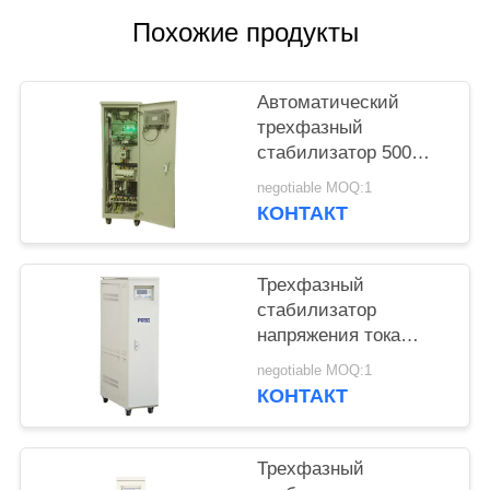
PRIVACY
Похожие продукты
POLICY
Автоматический
трехфазный
стабилизатор 500
KVA SBW напряжения
negotiable MOQ:1
тока с искажением
КОНТАКТ
формы волны нолей
Трехфазный
стабилизатор
напряжения тока
80KVA на
negotiable MOQ:1
стабилизация
КОНТАКТ
напряжения
380V±20% 50Hz
России SBW
Трехфазный