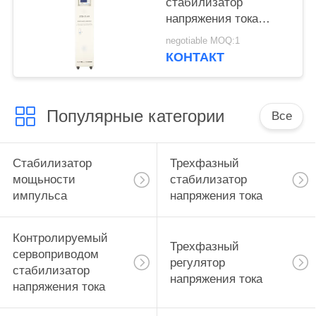
стабилизатор
напряжения тока
200KVA на регулятор
negotiable MOQ:1
380VAC±20% 50Hz
КОНТАКТ
PFC Нигерии SBW
Популярные категории
Все
Стабилизатор
Трехфазный
мощьности
стабилизатор
импульса
напряжения тока
Контролируемый
Трехфазный
сервоприводом
регулятор
стабилизатор
напряжения тока
напряжения тока