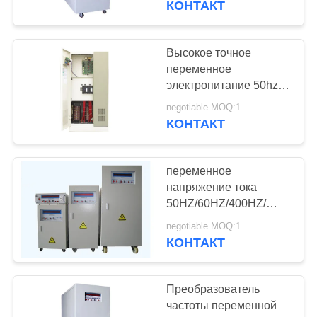
КОНТАКТ
15
Трансформатор
Высокое точное
переменное
напряжения тока
электропитание 50hz
преобразователя
постоянного
negotiable MOQ:1
частоты 380V к 60hz
КОНТАКТ
переменное
33
напряжение тока
Сухой тип
50HZ/60HZ/400HZ/
преобразователь
трансформатор
negotiable MOQ:1
частоты 30KVA
КОНТАКТ
Преобразователь
частоты переменной