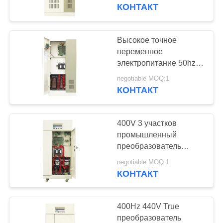
КАЧЕСТВА
вентиляторной
КОНТАКТ
системой охлаждения
СВЯЖИТЕСЬ
Высокое точное
41
МЫ
переменное
Контролируемый
электропитание 50hz
преобразователя
СПРОСИТЕ
сервоприводом
negotiable MOQ:1
частоты 380V к 60hz
КОНТАКТ
ЦИТАТУ
стабилизатор
напряжения тока
400V 3 участков
COMPANY
промышленный
NEWS
преобразователь
41
частоты
negotiable MOQ:1
Трехфазный
50HZ/60HZ/400HZ 1
КОНТАКТ
КАРТА
участка к
регулятор
САЙТА
400Hz 440V True
напряжения тока
преобразователь