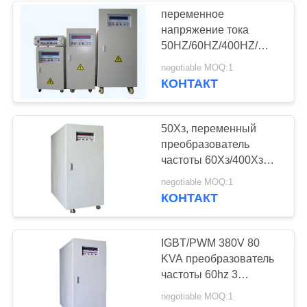
переменное
напряжение тока
27
50HZ/60HZ/400HZ/
Блок
преобразователь
negotiable MOQ:1
частоты 30KVA
КОНТАКТ
оптимизирования
напряжения тока
50Хз, переменный
преобразователь
частоты 60Хз/400Хз
для испытательного
27
negotiable MOQ:1
оборудования 265В
КОНТАКТ
Энергосберегающий
мотора - 495В
трансформатор
IGBT/PWM 380V 80
KVA преобразователь
частоты 60hz 3
участков к 400hz для
negotiable MOQ:1
испытания FQC