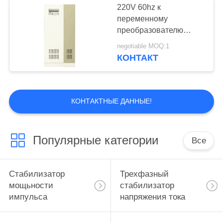
220V 60hz к
Гармонический
переменному
преобразователю
фильтр
частоты 400hz 3
negotiable MOQ:1
система провода
КОНТАКТ
участка 5
КОНТАКТНЫЕ ДАННЫЕ!
15
Прибор коррекции
Популярные категории
Все
фактора силы
Стабилизатор
Трехфазный
мощьности
стабилизатор
импульса
напряжения тока
13