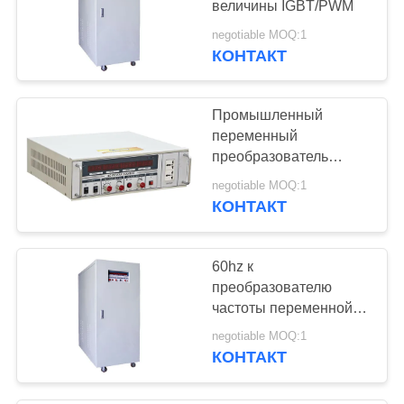
величины IGBT/PWM
11
negotiable MOQ:1
КОНТАКТ
Сухой тип реактор
Промышленный
переменный
преобразователь
частоты
negotiable MOQ:1
КОНТАКТ
16
преобразователь
60hz к
частоты
преобразователю
частоты переменной
переменных
величины 400hz
negotiable MOQ:1
КОНТАКТ
20