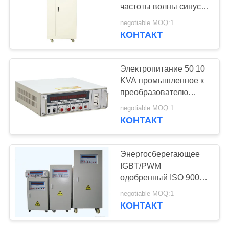
PRIVACY
частоты волны синуса
POLICY
переменный
negotiable MOQ:1
одиночный к
КОНТАКТ
59
конвертеру 3 участков
Регулятор
Электропитание 50 10
автоматического
KVA промышленное к
преобразователю
напряжения тока
частоты 60hz с 3
negotiable MOQ:1
системой провода
КОНТАКТ
участка 5
24
Энергосберегающее
онлайн
IGBT/PWM
одобренный ISO 9001
бесперебойного
преобразователя
negotiable MOQ:1
частоты 20 KVA
питания
КОНТАКТ
переменный