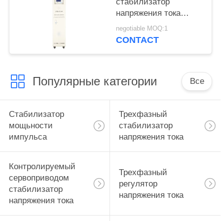
стабилизатор
напряжения тока
200KVA на регулятор
negotiable MOQ:1
380VAC±20% 50Hz
CONTACT
PFC Нигерии SBW
Популярные категории
Все
Стабилизатор
Трехфазный
мощьности
стабилизатор
импульса
напряжения тока
Контролируемый
Трехфазный
сервоприводом
регулятор
стабилизатор
напряжения тока
напряжения тока