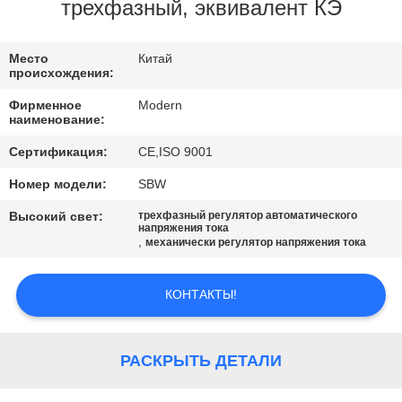
КАЧЕСТВА
трехфазный, эквивалент КЭ
СВЯЖИТЕСЬ
Место
Китай
происхождения:
МЫ
Фирменное
Modern
наименование:
СПРОСИТЕ
Сертификация:
CE,ISO 9001
ЦИТАТУ
Номер модели:
SBW
Высокий свет:
трехфазный регулятор автоматического
COMPANY
напряжения тока
,
механически регулятор напряжения тока
NEWS
КОНТАКТЫ!
КАРТА
САЙТА
РАСКРЫТЬ ДЕТАЛИ