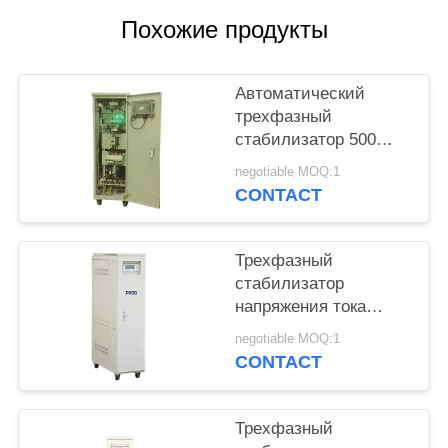
PRIVACY
Похожие продукты
POLICY
Автоматический
трехфазный
стабилизатор 500
KVA SBW напряжения
negotiable MOQ:1
тока с искажением
CONTACT
формы волны нолей
Трехфазный
стабилизатор
напряжения тока
80KVA на
negotiable MOQ:1
стабилизация
CONTACT
напряжения
380V±20% 50Hz
России SBW
Трехфазный