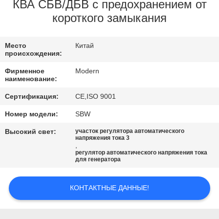
КАЧЕСТВА
КВА СБВ/ДБВ с предохранением от
короткого замыкания
СВЯЖИТЕСЬ
Место
Китай
МЫ
происхождения:
Фирменное
Modern
СПРОСИТЕ
наименование:
ЦИТАТУ
Сертификация:
CE,ISO 9001
Номер модели:
SBW
COMPANY
Высокий свет:
участок регулятора автоматического
напряжения тока 3
NEWS
,
регулятор автоматического напряжения тока
для генератора
КАРТА
САЙТА
КОНТАКТНЫЕ ДАННЫЕ!