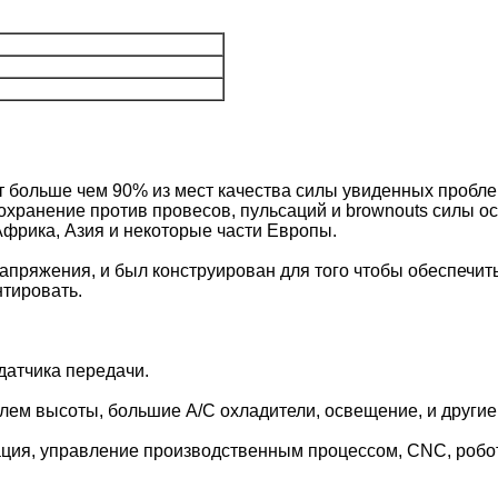
т больше чем 90% из мест качества силы увиденных пр
хранение против провесов, пульсаций и brownouts силы ос
Африка, Азия и некоторые части Европы.
апряжения, и был конструирован для того чтобы обеспечи
нтировать.
датчика передачи.
ем высоты, большие A/C охладители, освещение, и другие
ия, управление производственным процессом, CNC, робо