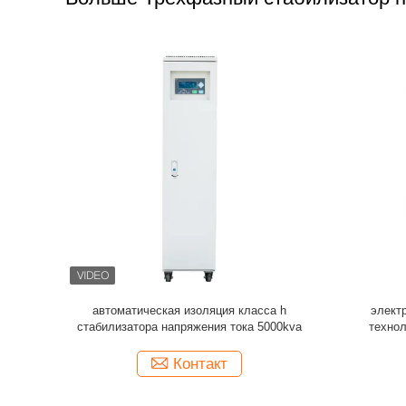
лизатор
Автоматический трехфазный стабилизатор
Трехфазны
500 KVA SBW напряжения тока с
80KVA 
искажением формы волны нолей
38
Контакт