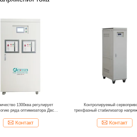
й стабилизатор напряжения тока
Трехфазный стабилизатор напряж
на стабилизация напряжения
200KVA на регулятор 380VAC±
0V±20% 50Hz России SBW
PFC Нигерии SBW
Контакт
Контакт