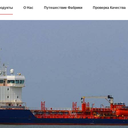
одукты
О Нас
Путешествие Фабрики
Проверка Качества