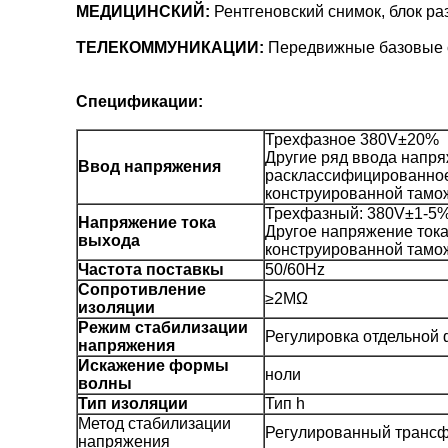
МЕДИЦИНСКИЙ:
Рентгеновский снимок, блок ра
ТЕЛЕКОММУНИКАЦИИ:
Передвижные базовые с
Спецификации:
Трехфазное 380V±20%
Другие ряд ввода напря
Ввод напряжения
расклассифицированное
конструированной тамо
Трехфазный: 380V±1-5
Напряжение тока
Другое напряжение ток
выхода
конструированной тамо
Частота поставкы
50/60Hz
Сопротивление
≥2MΩ
изоляции
Режим стабилизации
Регулировка отдельной 
напряжения
Искажение формы
ноли
волны
Тип изоляции
Тип h
Метод стабилизации
Регулированный трансф
напряжения