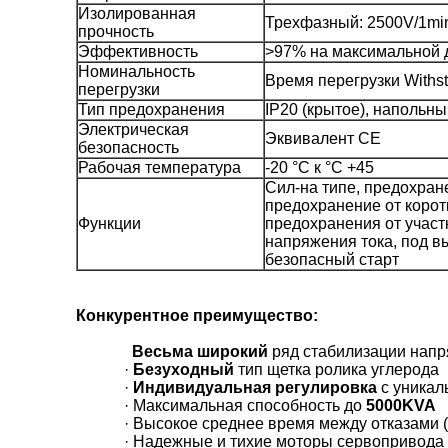
Изолированная
Трехфазный: 2500V/1min
прочность
Эффективность
>97% на максимальной 
Номинальность
Время перегрузки Withs
перегрузки
Тип предохранения
IP20 (крытое), напольны
Электрическая
Эквивалент CE
безопасность
Рабочая температура
-20 °C к °C +45
Сил-на типе, предохран
предохранение от корот
Функции
предохранения от участ
напряжения тока, под в
безопасный старт
Конкурентное преимущество:
Весьма широкий
ряд стабилизации нап
·
Безуходный
тип щетка ролика углерода
·
Индивидуальная регулировка
с уникал
· Максимальная способность до
5000KVA
· Высокое среднее время между отказами 
· Надежные и тихие моторы сервопривода