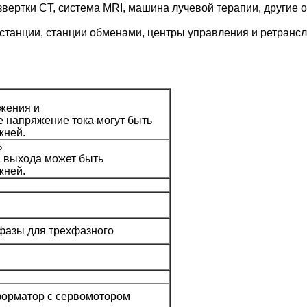
звертки CT, система MRI, машина лучевой терапии, другие
танции, станции обменами, центры управления и ретрансл
жения и
 напряжение тока могут быть
жней.
%
а выхода может быть
жней.
фазы для трехфазного
орматор с сервомотором