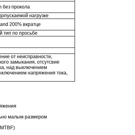
 без прокола
допускаемой нагрузке
tand 200% вкратце
й тип по просьбе
ение от неисправности,
кого замыкания, отсутсвие
ка, над выключением
ыключением напряжения тока,
ряжения
ьно малым размером
(MTBF)