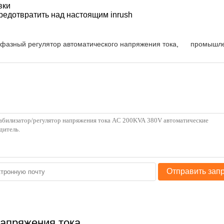
вки
предотвратить над настоящим inrush
хфазный регулятор автоматического напряжения тока
,
промышле
Отправить зап
апряжения тока