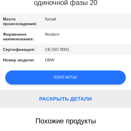
КАЧЕСТВА
одиночной фазы 20
СВЯЖИТЕСЬ
Место
Китай
происхождения:
МЫ
Фирменное
Modern
наименование:
СПРОСИТЕ
Сертификация:
CE,ISO 9001
ЦИТАТУ
Номер модели:
DBW
COMPANY
КОНТАКТЫ!
NEWS
РАСКРЫТЬ ДЕТАЛИ
Похожие продукты