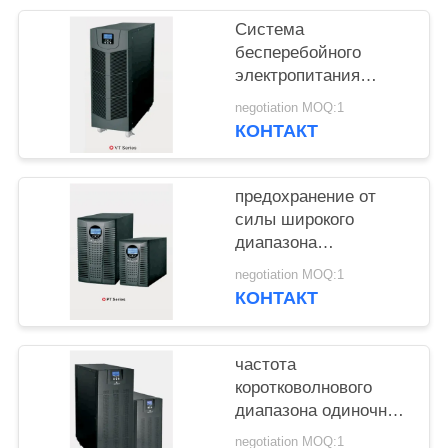
Система
бесперебойного
электропитания
двойного
negotiation MOQ:1
преобразования
КОНТАКТ
одиночная/
трехфазная УПС
предохранение от
силы широкого
диапазона
электропитания 1КВА
negotiation MOQ:1
2КВА 3КВА
КОНТАКТ
бесперебойное
частота
коротковолнового
диапазона одиночной
фазы 6КВА
negotiation MOQ:1