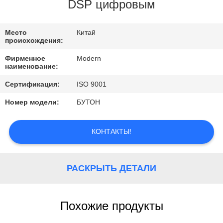
КАЧЕСТВА
DSP цифровым
СВЯЖИТЕСЬ
Место
Китай
происхождения:
МЫ
Фирменное
Modern
наименование:
СПРОСИТЕ
Сертификация:
ISO 9001
ЦИТАТУ
Номер модели:
БУТОН
COMPANY
КОНТАКТЫ!
NEWS
РАСКРЫТЬ ДЕТАЛИ
Похожие продукты