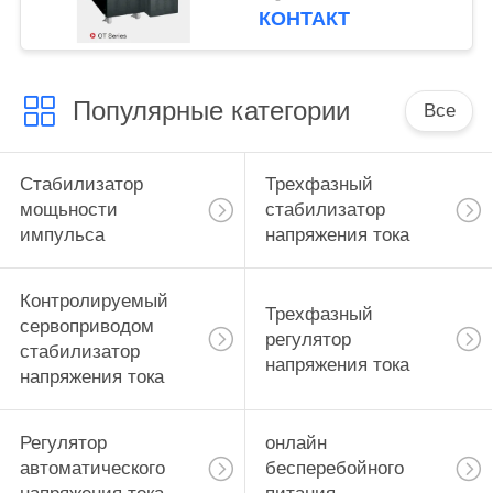
поднимает онлайн
КОНТАКТ
поднимает систему
260кс560кс717мм
Популярные категории
Все
Стабилизатор
Трехфазный
мощьности
стабилизатор
импульса
напряжения тока
Контролируемый
Трехфазный
сервоприводом
регулятор
стабилизатор
напряжения тока
напряжения тока
Регулятор
онлайн
автоматического
бесперебойного