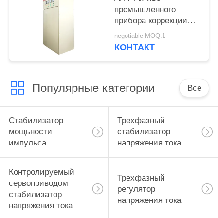
промышленного
прибора коррекции
фактора силы
negotiable MOQ:1
электротехнического
КОНТАКТ
оборудования
энергосберегающий
Популярные категории
Все
Стабилизатор
Трехфазный
мощьности
стабилизатор
импульса
напряжения тока
Контролируемый
Трехфазный
сервоприводом
регулятор
стабилизатор
напряжения тока
напряжения тока