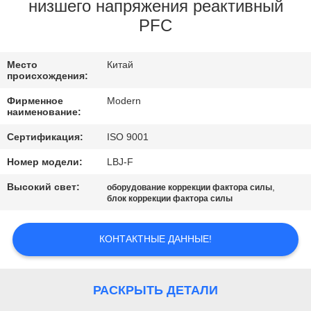
КАЧЕСТВА
низшего напряжения реактивный
PFC
СВЯЖИТЕСЬ
Место
Китай
МЫ
происхождения:
Фирменное
Modern
СПРОСИТЕ
наименование:
ЦИТАТУ
Сертификация:
ISO 9001
Номер модели:
LBJ-F
COMPANY
Высокий свет:
,
оборудование коррекции фактора силы
блок коррекции фактора силы
NEWS
КОНТАКТНЫЕ ДАННЫЕ!
КАРТА
САЙТА
РАСКРЫТЬ ДЕТАЛИ