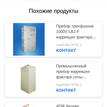
PRIVACY
POLICY
Похожие продукты
Прибор трехфазное
1000V LBJ-F
коррекции фактора
силы 600 KVAR
negotiable MOQ:1
КОНТАКТ
Промышленный
прибор коррекции
фактора силы
700КВАР 400В 50Хз
negotiable MOQ:1
ПФК крытый
КОНТАКТ
АПФ Активе