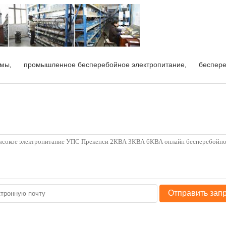
емы
,
промышленное бесперебойное электропитание
,
беспере
Отправить зап