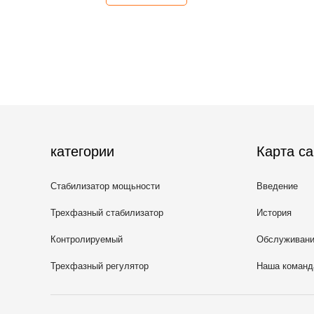
категории
Карта са
Стабилизатор мощьности
Введение
импульса
Трехфазный стабилизатор
История
напряжения тока
Контролируемый
Обслуживан
сервоприводом стабилизатор
Трехфазный регулятор
Наша команд
напряжения тока
напряжения тока