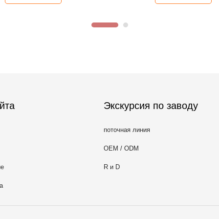
йта
Экскурсия по заводу
поточная линия
OEM / ODM
ие
R и D
а