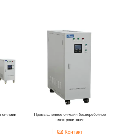
UPS
200 электропитание UPS KVA 380V он-лайн
Промышлен
он-лайн
бесперебойное для сервера компьютера
диапаз
подни
эл
Контакт