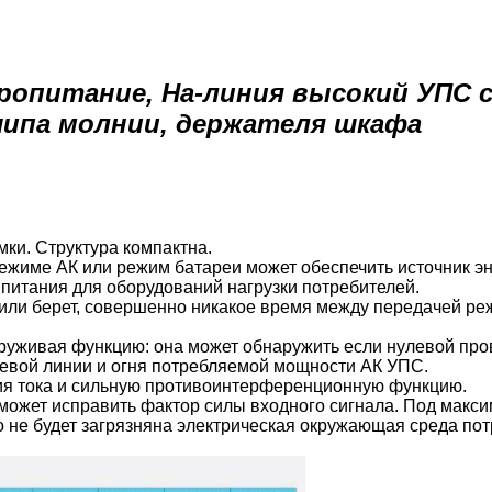
ропитание, На-линия высокий УПС с
шипа молнии, держателя шкафа
ки. Структура компактна.
режиме АК или режим батареи может обеспечить источник эн
питания для оборудований нагрузки потребителей.
т или берет, совершенно никакое время между передачей р
руживая функцию: она может обнаружить если нулевой про
левой линии и огня потребляемой мощности АК УПС.
ия тока и сильную противоинтерференционную функцию.
может исправить фактор силы входного сигнала. Под макси
то не будет загрязняна электрическая окружающая среда по