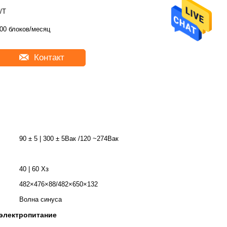
/T
00 блоков/месяц
Контакт
90 ± 5 | 300 ± 5Вак /120 ~274Вак
40 | 60 Хз
482×476×88/482×650×132
Волна синуса
электропитание