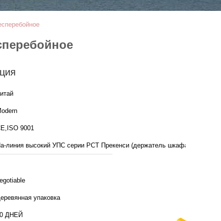
есперебойное
сперебойное
ция
итай
odern
E,ISO 9001
а-линия высокий УПС серии РСТ Прекенси (держатель шкафа)
egotiable
еревянная упаковка
0 ДНЕЙ