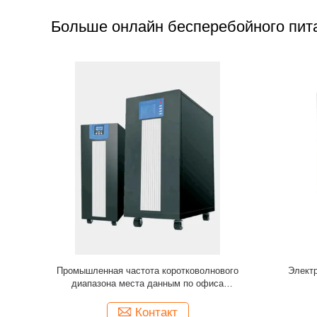
Больше онлайн бесперебойного пит
ребойное
электропитание UPS 10KVA 220V он-лайн
Электропи
бесперебойное с управлением DSP
15 выс
цифровым
Контакт