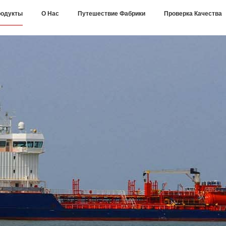
одукты
О Нас
Путешествие Фабрики
Проверка Качества