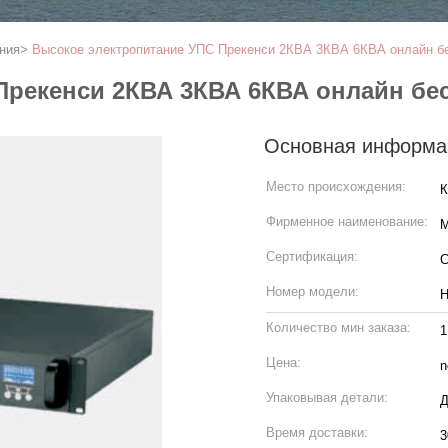
ния
>
Высокое электропитание УПС Прекенси 2КВА 3КВА 6КВА онлайн б
Прекенси 2КВА 3КВА 6КВА онлайн бе
Основная информа
Место происхождения:
К
Фирменное наименование:
M
Сертификация:
C
Номер модели:
Н
Количество мин заказа:
1
Цена:
n
Упаковывая детали:
Д
Время доставки:
3