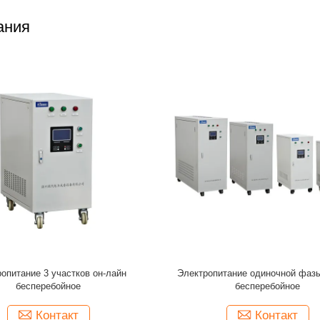
ания
тание KVA 380V одиночной фазы
Низкочастотные системы 
окой эффективности он-лайн
электропитания 30 KVA 380V 
бесперебойное
бесперебойные
Контакт
Контакт