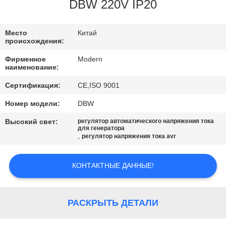
КАЧЕСТВА
DBW 220V IP20
СВЯЖИТЕСЬ
Место
Китай
происхождения:
МЫ
Фирменное
Modern
наименование:
СПРОСИТЕ
Сертификация:
CE,ISO 9001
ЦИТАТУ
Номер модели:
DBW
Высокий свет:
регулятор автоматического напряжения тока
COMPANY
для генератора
,
регулятор напряжения тока avr
NEWS
КОНТАКТНЫЕ ДАННЫЕ!
КАРТА
САЙТА
РАСКРЫТЬ ДЕТАЛИ